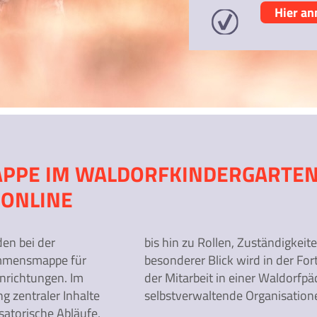
Hier a
PPE IM WALDORFKINDERGARTEN 
/ONLINE
den bei der
tungen. Ein
ommensmappe für
auf die Bedeutung
inrichtungen. Im
 Einrichtung als
ng zentraler Inhalte
selbstverwaltende Organisatione
atorische Abläufe,