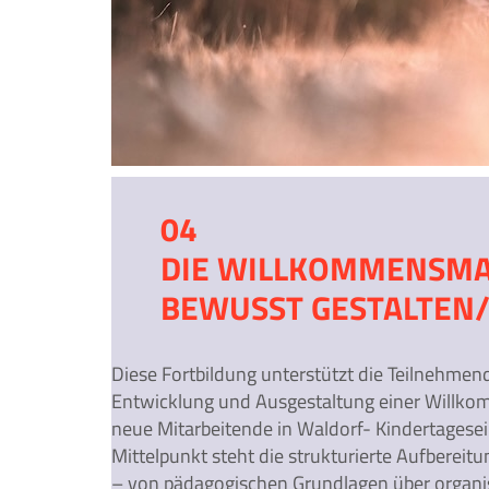
04
DIE WILLKOMMENSMA
BEWUSST GESTALTEN
Diese Fortbildung unterstützt die Teilnehmen
bis hin zu Rollen, Zuständigkeiten und Erwar
Entwicklung und Ausgestaltung einer Willk
besonderer Blick wird in der Fortbildung auch 
neue Mitarbeitende in Waldorf- Kindertagese
der Mitarbeit in einer Waldorfpädagogischen
Mittelpunkt steht die strukturierte Aufbereitu
– von pädagogischen Grundlagen über organis