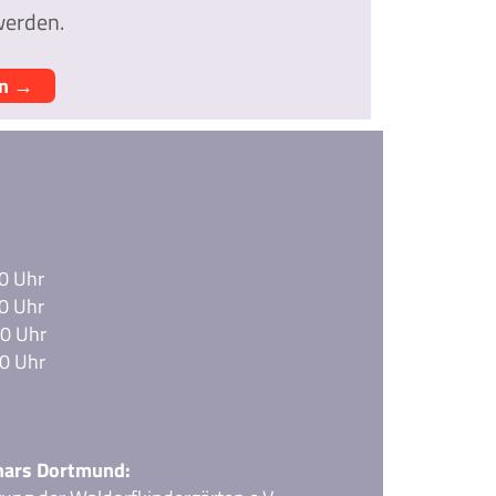
werden.
en →
0 Uhr
0 Uhr
00 Uhr
0 Uhr
nars Dortmund: