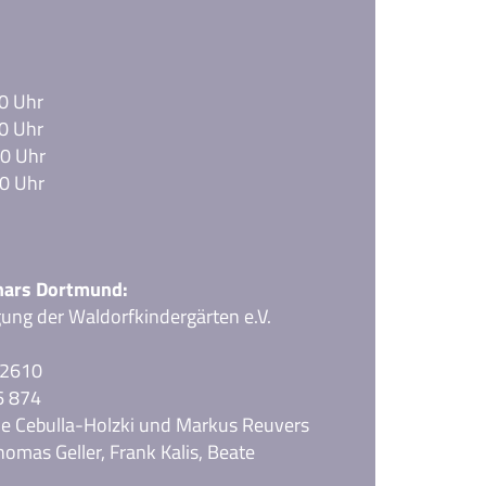
0 Uhr
0 Uhr
00 Uhr
0 Uhr
nars Dortmund:
gung der Waldorfkindergärten e.V.
 2610
6 874
ne Cebulla-Holzki und Markus Reuvers
homas Geller, Frank Kalis, Beate