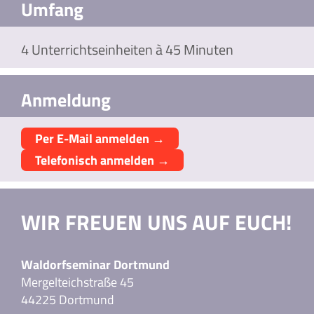
Umfang
4 Unterrichtseinheiten à 45 Minuten
Anmeldung
Per E-Mail anmelden →
Telefonisch anmelden →
WIR FREUEN UNS AUF EUCH!
Waldorfseminar Dortmund
Mergelteichstraße 45
44225 Dortmund